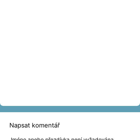
Napsat komentář
Jméno anebo přezdívka není vyžadována,