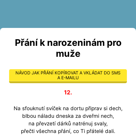
Přání k narozeninám pro
muže
NÁVOD JAK PŘÁNÍ KOPÍROVAT A VKLÁDAT DO SMS
A E-MAILU
12.
Na sfouknutí svíček na dortu připrav si dech,
blbou náladu dneska za dveřmi nech,
na převzetí dárků natrénuj svaly,
přečti všechna přání, co Ti přátelé dali.