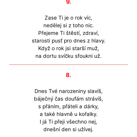
9.
Zase Ti je o rok víc,
nedělej si z toho nic.
Přejeme Ti štěstí, zdraví,
starosti pusť pro dnes z hlavy.
Když o rok jsi starší muž,
na dortu svíčku sfoukni už.
8.
Dnes Tvé narozeniny slavíš,
báječný čas doufám strávíš,
s přáním, přáteli a dárky,
a také hlavně u kořalky.
I já Ti přeji všechno nej,
dnešní den si užívej.