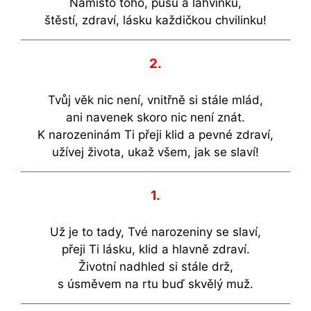
Namísto toho, pusu a lahvinku,
štěstí, zdraví, lásku každičkou chvilinku!
2.
Tvůj věk nic není, vnitřně si stále mlád,
ani navenek skoro nic není znát.
K narozeninám Ti přeji klid a pevné zdraví,
užívej života, ukaž všem, jak se slaví!
1.
Už je to tady, Tvé narozeniny se slaví,
přeji Ti lásku, klid a hlavně zdraví.
Životní nadhled si stále drž,
s úsměvem na rtu buď skvělý muž.