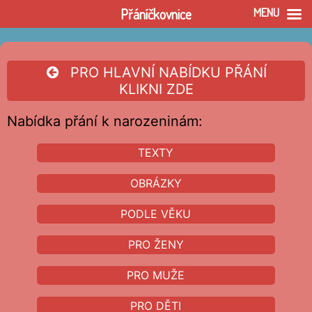
Přáníčkovnice
MENU
Přeskočit
na
obsah
PRO HLAVNÍ NABÍDKU PŘÁNÍ
KLIKNI ZDE
Nabídka přání k narozeninám:
TEXTY
OBRÁZKY
PODLE VĚKU
PRO ŽENY
PRO MUŽE
PRO DĚTI