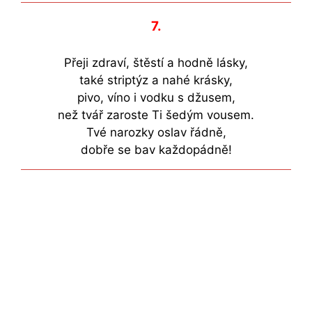
7.
Přeji zdraví, štěstí a hodně lásky,
také striptýz a nahé krásky,
pivo, víno i vodku s džusem,
než tvář zaroste Ti šedým vousem.
Tvé narozky oslav řádně,
dobře se bav každopádně!