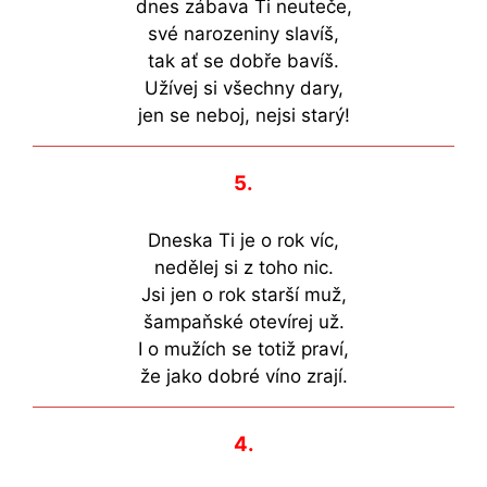
dnes zábava Ti neuteče,
své narozeniny slavíš,
tak ať se dobře bavíš.
Užívej si všechny dary,
jen se neboj, nejsi starý!
5.
Dneska Ti je o rok víc,
nedělej si z toho nic.
Jsi jen o rok starší muž,
šampaňské otevírej už.
I o mužích se totiž praví,
že jako dobré víno zrají.
4.