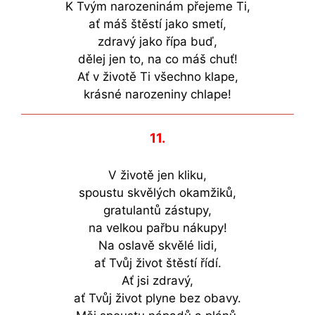
K Tvým narozeninám přejeme Ti,
ať máš štěstí jako smetí,
zdravý jako řípa buď,
dělej jen to, na co máš chuť!
Ať v životě Ti všechno klape,
krásné narozeniny chlape!
11.
V životě jen kliku,
spoustu skvělých okamžiků,
gratulantů zástupy,
na velkou pařbu nákupy!
Na oslavě skvělé lidi,
ať Tvůj život štěstí řídí.
Ať jsi zdravý,
ať Tvůj život plyne bez obavy.