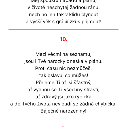
Měj spoustu nápadů a plánů,
v životě neschytej žádnou ránu,
nech ho jen tak v klidu plynout
a vyšší věk s grácií zkus přijmout!
10.
Mezi věcmi na seznamu,
jsou i Tvé narozky dneska v plánu.
Proti času nic nezmůžeš,
tak oslavuj co můžeš!
Přejeme Ti ať jsi šťastný,
ať vyhnou se Ti všechny strasti,
ať zdravý jsi jako rybička
a do Tvého života nevloudí se žádná chybička.
Báječné narozeniny!