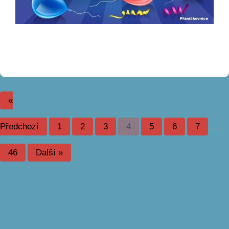
«
Předchozí
1
2
3
4
5
6
7
...
46
Další »