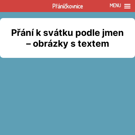
Přáníčkovnice
MENU
Přeskočit
na
Přání k svátku podle jmen
obsah
– obrázky s textem