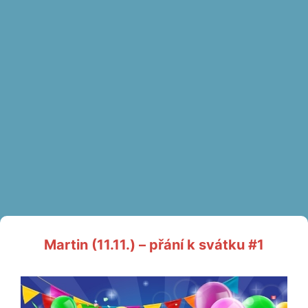
Martin (11.11.) – přání k svátku #1