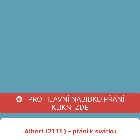
PRO HLAVNÍ NABÍDKU PŘÁNÍ
KLIKNI ZDE
Albert (21.11.) – přání k svátku