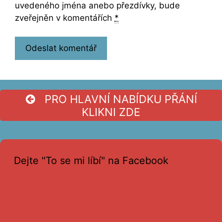
uvedeného jména anebo přezdívky, bude
zveřejněn v komentářích
*
PRO HLAVNÍ NABÍDKU PŘÁNÍ
KLIKNI ZDE
Dejte "To se mi líbí" na Facebook