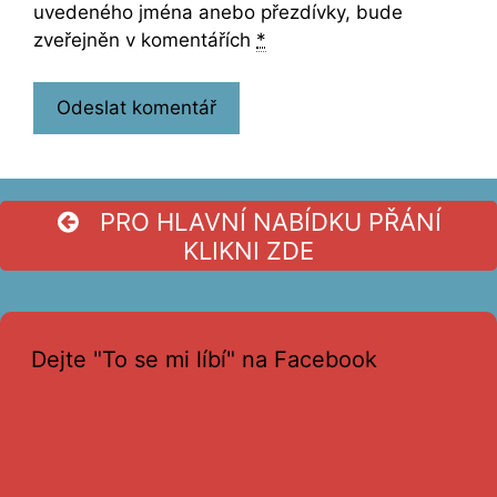
uvedeného jména anebo přezdívky, bude
zveřejněn v komentářích
*
PRO HLAVNÍ NABÍDKU PŘÁNÍ
KLIKNI ZDE
Dejte "To se mi líbí" na Facebook