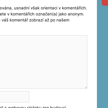
vána, usnadní však orientaci v komentářích.
dete v komentářích označen(a) jako anonym.
se váš komentář zobrazí až po našem
ail a webovou stránku pro budoucí