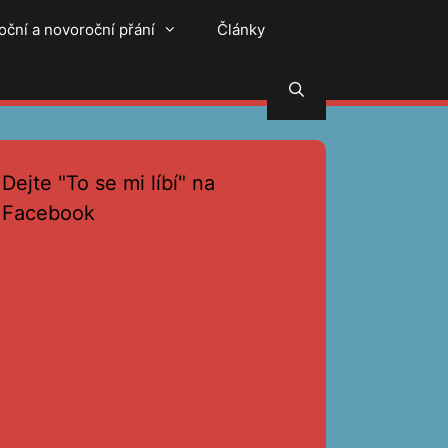
oční a novoroční přání
Články
Hledat
Dejte "To se mi líbí" na
Facebook