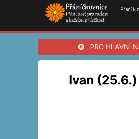
Přeskočit
Přání k
na
obsah
PRO HLAVNÍ NA
Ivan (25.6.)