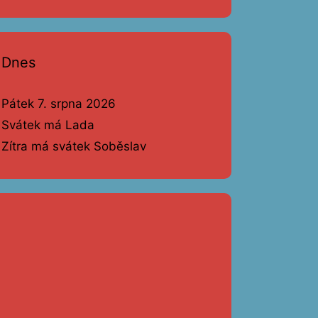
Dnes
Pátek 7. srpna 2026
Svátek má Lada
Zítra má svátek Soběslav