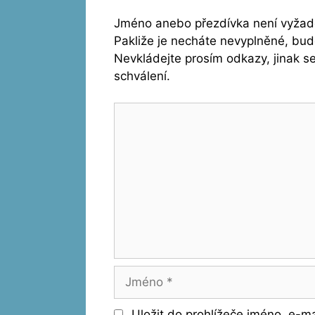
Jméno anebo přezdívka není vyžado
Pakliže je necháte nevyplněné, bu
Nevkládejte prosím odkazy, jinak 
schválení.
Komentář
Jméno
Uložit do prohlížeče jméno, e-m