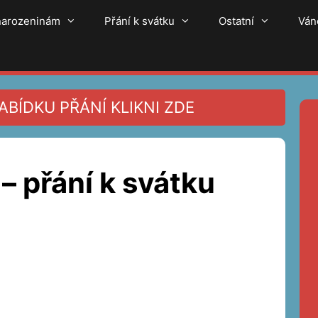
 narozeninám
Přání k svátku
Ostatní
Ván
BÍDKU PŘÁNÍ KLIKNI ZDE
 – přání k svátku