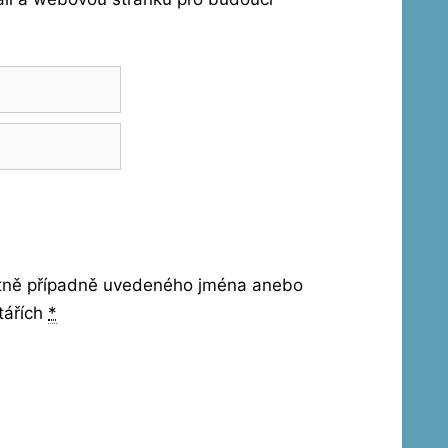
etně případně uvedeného jména anebo
tářích
*