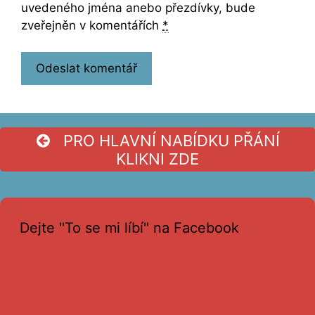
uvedeného jména anebo přezdívky, bude
zveřejněn v komentářích
*
PRO HLAVNÍ NABÍDKU PŘÁNÍ
KLIKNI ZDE
Dejte "To se mi líbí" na Facebook