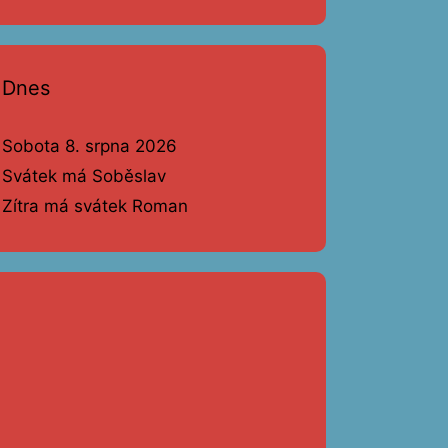
Dnes
Sobota 8. srpna 2026
Svátek má Soběslav
Zítra má svátek Roman