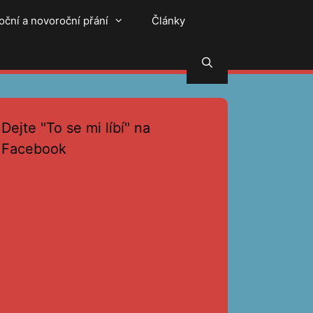
oční a novoroční přání
Články
Hledat
Dejte "To se mi líbí" na
Facebook