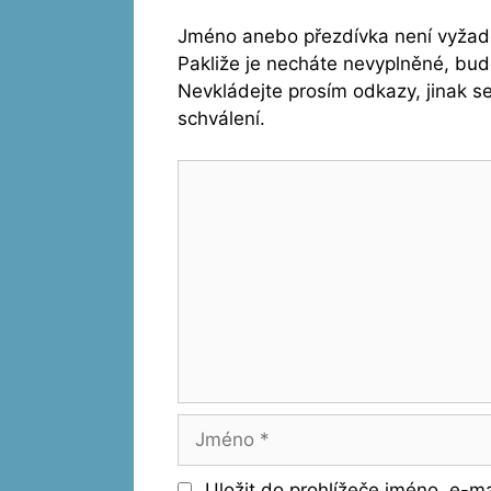
Jméno anebo přezdívka není vyžado
Pakliže je necháte nevyplněné, bu
Nevkládejte prosím odkazy, jinak 
schválení.
Komentář
Jméno
Uložit do prohlížeče jméno, e-m