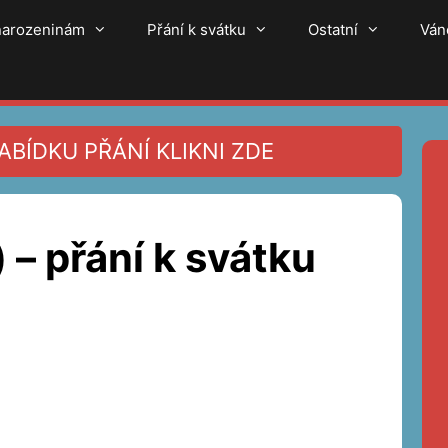
 narozeninám
Přání k svátku
Ostatní
Ván
BÍDKU PŘÁNÍ KLIKNI ZDE
) – přání k svátku