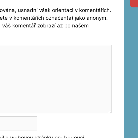
vána, usnadní však orientaci v komentářích.
dete v komentářích označen(a) jako anonym.
se váš komentář zobrazí až po našem
ail a webovou stránku pro budoucí