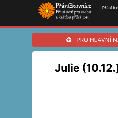
Přeskočit
Přání k
na
obsah
PRO HLAVNÍ NA
Julie (10.12.