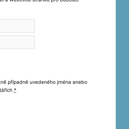
etně případně uvedeného jména anebo
tářích
*