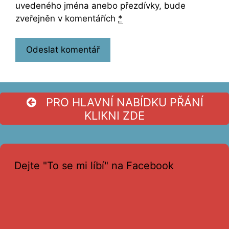
uvedeného jména anebo přezdívky, bude
zveřejněn v komentářích
*
PRO HLAVNÍ NABÍDKU PŘÁNÍ
KLIKNI ZDE
Dejte "To se mi líbí" na Facebook