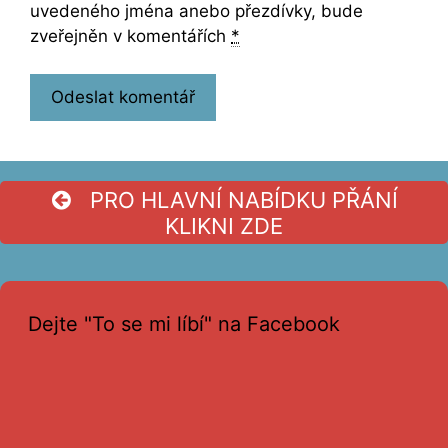
uvedeného jména anebo přezdívky, bude
zveřejněn v komentářích
*
PRO HLAVNÍ NABÍDKU PŘÁNÍ
KLIKNI ZDE
Dejte "To se mi líbí" na Facebook