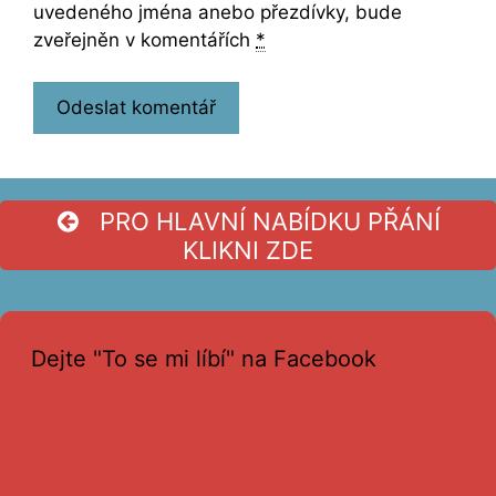
uvedeného jména anebo přezdívky, bude
zveřejněn v komentářích
*
PRO HLAVNÍ NABÍDKU PŘÁNÍ
KLIKNI ZDE
Dejte "To se mi líbí" na Facebook