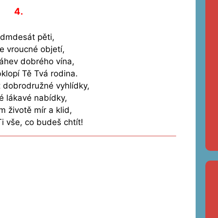
4.
dmdesát pěti,
e vroucné objetí,
áhev dobrého vína,
klopí Tě Tvá rodina.
t dobrodružné vyhlídky,
 lákavé nabídky,
 životě mír a klid,
Ti vše, co budeš chtít!