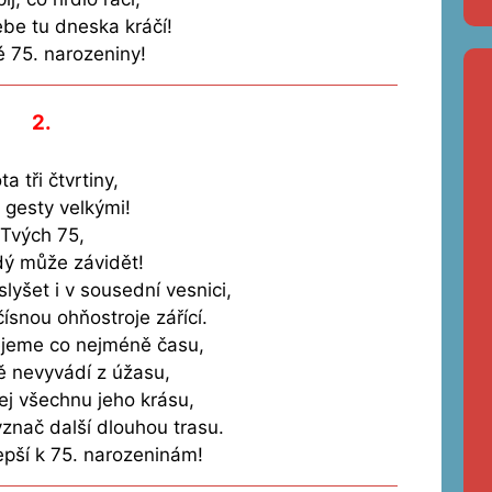
ebe tu dneska kráčí!
 75. narozeniny!
2.
ta tři čtvrtiny,
 gesty velkými!
Tvých 75,
dý může závidět!
slyšet i v sousední vesnici,
ísnou ohňostroje zářící.
ejeme co nejméně času,
Tě nevyvádí z úžasu,
ej všechnu jeho krásu,
nač další dlouhou trasu.
epší k 75. narozeninám!