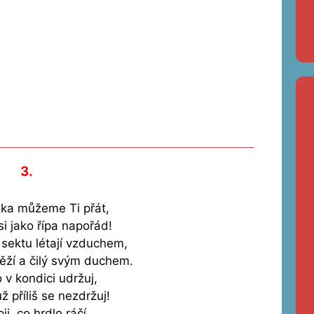
3.
ka můžeme Ti přát,
si jako řípa napořád!
 sektu létají vzduchem,
věží a čilý svým duchem.
 v kondici udržuj,
ž příliš se nezdržuj!
ij, co hrdlo ráčí,