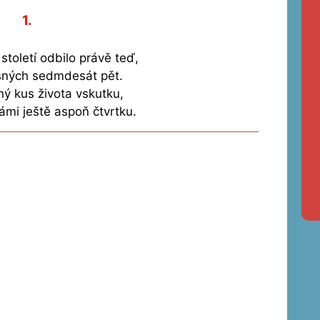
1.
 století odbilo právě teď,
ásných sedmdesát pět.
ný kus života vskutku,
ámi ještě aspoň čtvrtku.