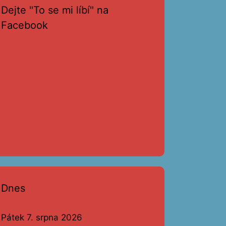
Dejte "To se mi líbí" na
Facebook
Dnes
Pátek 7. srpna 2026