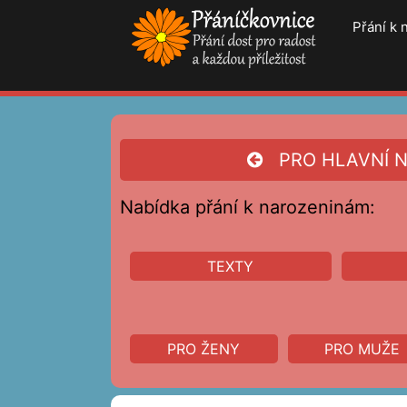
Přeskočit
Přání k
na
obsah
PRO HLAVNÍ N
Nabídka přání k narozeninám:
TEXTY
PRO ŽENY
PRO MUŽE