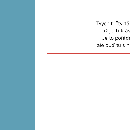
Tvých třičtvrtě
už je Ti kr
Je to pořád
ale buď tu s n