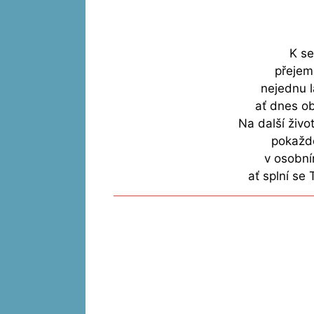
K se
přejem
nejednu l
ať dnes ob
Na další živo
pokaždé
v osobním
ať splní se 