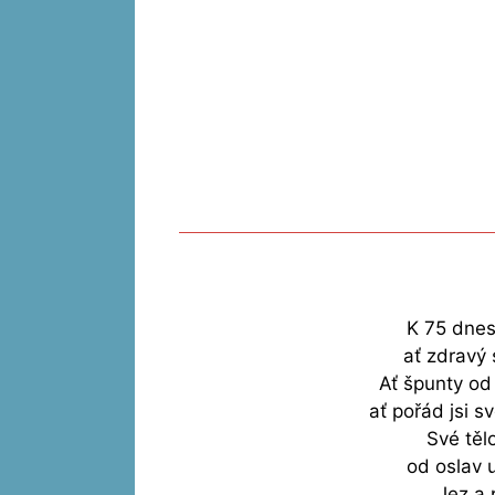
K 75 dnes
ať zdravý 
Ať špunty od
ať pořád jsi s
Své tělo
od oslav u
Jez a p