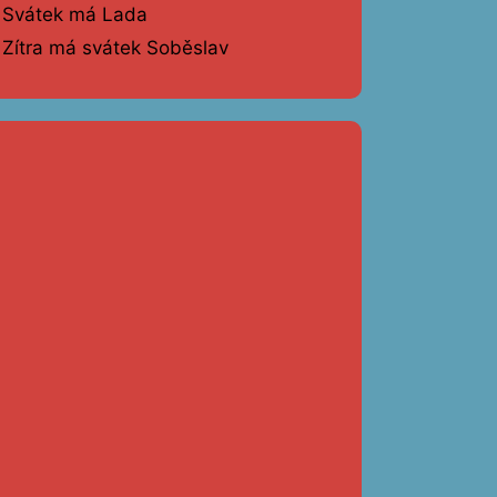
Svátek má Lada
Zítra má svátek Soběslav