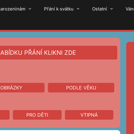
 narozeninám
Přání k svátku
Ostatní
Ván
ABÍDKU PŘÁNÍ KLIKNI ZDE
OBRÁZKY
PODLE VĚKU
PRO DĚTI
VTIPNÁ