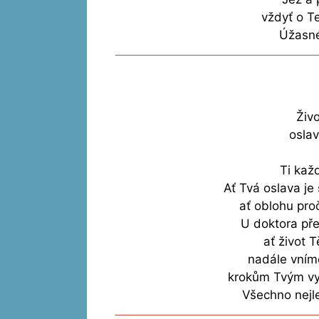
vždyť o T
Úžasné
Živo
oslav
Ti kaž
Ať Tvá oslava je 
ať oblohu proč
U doktora př
ať život 
nadále vním
krokům Tvým vyz
Všechno nejl