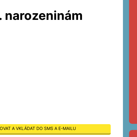
5. narozeninám
OVAT A VKLÁDAT DO SMS A E-MAILU