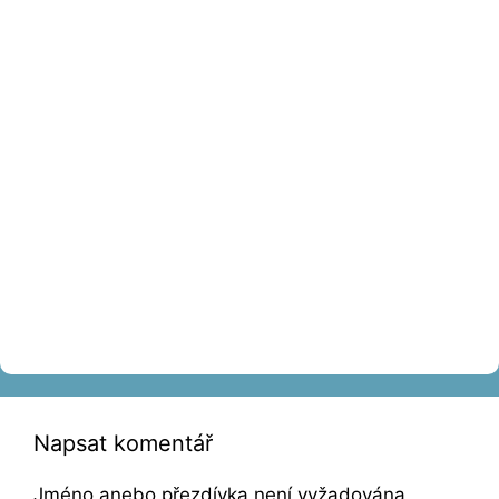
Napsat komentář
Jméno anebo přezdívka není vyžadována,