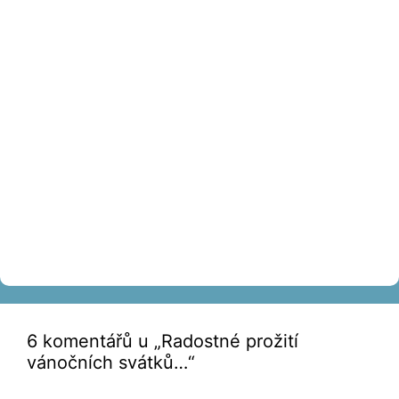
6 komentářů u „Radostné prožití
vánočních svátků…“