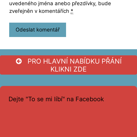
uvedeného jména anebo přezdívky, bude
zveřejněn v komentářích
*
PRO HLAVNÍ NABÍDKU PŘÁNÍ
KLIKNI ZDE
Dejte "To se mi líbí" na Facebook