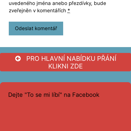
uvedeného jména anebo přezdívky, bude
zveřejněn v komentářích
*
PRO HLAVNÍ NABÍDKU PŘÁNÍ
KLIKNI ZDE
Dejte "To se mi líbí" na Facebook