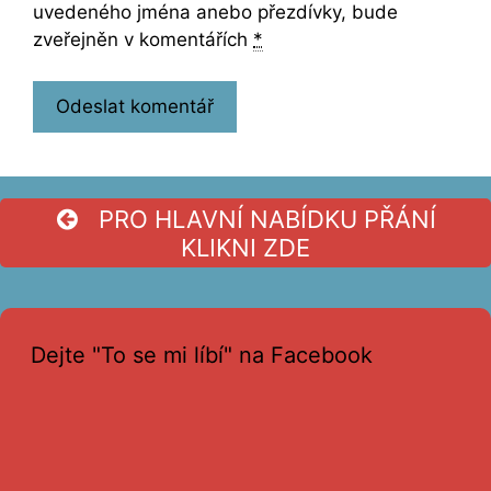
uvedeného jména anebo přezdívky, bude
zveřejněn v komentářích
*
PRO HLAVNÍ NABÍDKU PŘÁNÍ
KLIKNI ZDE
Dejte "To se mi líbí" na Facebook