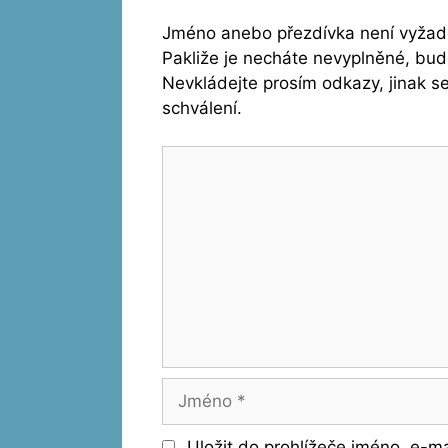
Jméno anebo přezdívka není vyžado
Pakliže je necháte nevyplněné, bu
Nevkládejte prosím odkazy, jinak 
schválení.
Komentář
Jméno
Uložit do prohlížeče jméno, e-m