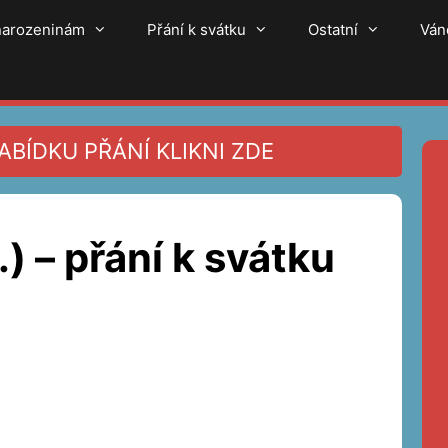
 narozeninám
Přání k svátku
Ostatní
Ván
BÍDKU PŘÁNÍ KLIKNI ZDE
) – přání k svátku