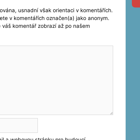
vána, usnadní však orientaci v komentářích.
dete v komentářích označen(a) jako anonym.
se váš komentář zobrazí až po našem
ail a webovou stránku pro budoucí