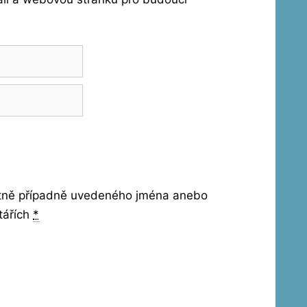
etně případně uvedeného jména anebo
tářích
*