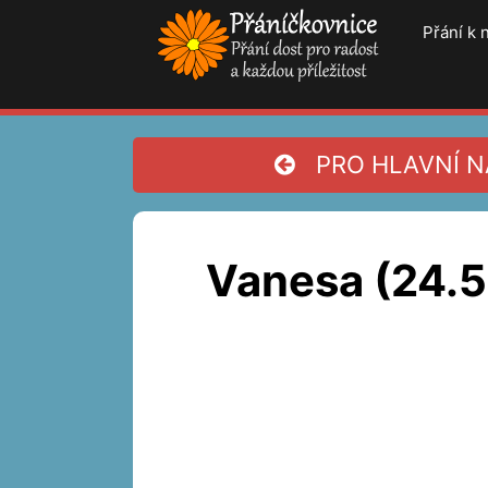
Přeskočit
Přání k
na
obsah
PRO HLAVNÍ NA
Vanesa (24.5.