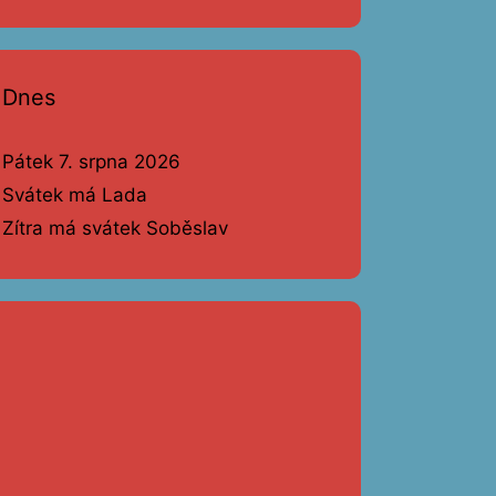
Dnes
Pátek 7. srpna 2026
Svátek má Lada
Zítra má svátek Soběslav