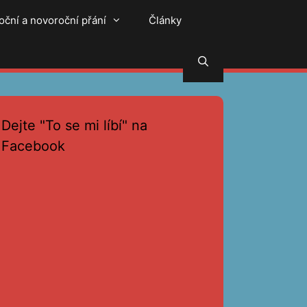
oční a novoroční přání
Články
Hledat
Dejte "To se mi líbí" na
Facebook