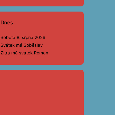
Dnes
Sobota 8. srpna 2026
Svátek má Soběslav
Zítra má svátek Roman