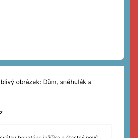
blivý obrázek: Dům, sněhulák a
z
h svátku bohatého ježíška a štastný nový