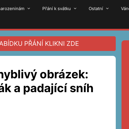
 narozeninám
Přání k svátku
Ostatní
Ván
BÍDKU PŘÁNÍ KLIKNI ZDE
yblivý obrázek:
k a padající sníh