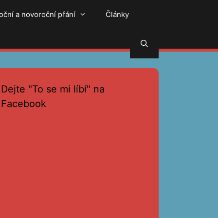
oční a novoroční přání
Články
Hledat
Dejte "To se mi líbí" na
Facebook