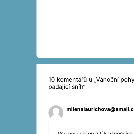
10 komentářů u „Vánoční pohy
padající sníh“
milenalaurichova@email.c
Vše nejlepší prožití k vánočníc