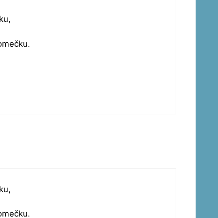
ku,
domečku.
ku,
domečku.