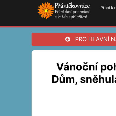
Přeskočit
Přání k
na
obsah
PRO HLAVNÍ NA
Vánoční poh
Dům, sněhulá