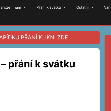
 narozeninám
Přání k svátku
Ostatní
Ván
BÍDKU PŘÁNÍ KLIKNI ZDE
 – přání k svátku