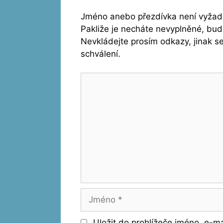
Jméno anebo přezdívka není vyžado
Pakliže je necháte nevyplněné, bu
Nevkládejte prosím odkazy, jinak 
schválení.
Komentář
Jméno
Uložit do prohlížeče jméno, e-m