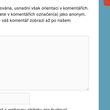
vána, usnadní však orientaci v komentářích.
dete v komentářích označen(a) jako anonym.
se váš komentář zobrazí až po našem
ail a webovou stránku pro budoucí