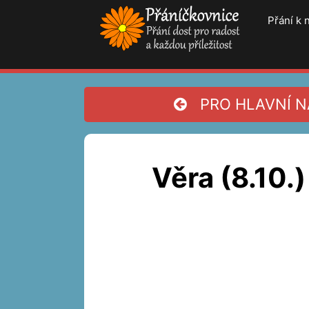
Přeskočit
Přání k
na
obsah
PRO HLAVNÍ NA
Věra (8.10.)