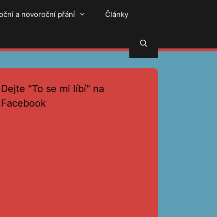
oční a novoroční přání
Články
Hledat
Dejte "To se mi líbí" na
Facebook