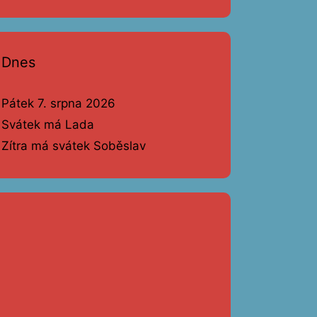
Dnes
Pátek 7. srpna 2026
Svátek má Lada
Zítra má svátek Soběslav