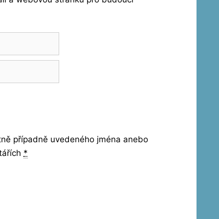
etně případně uvedeného jména anebo
tářích
*