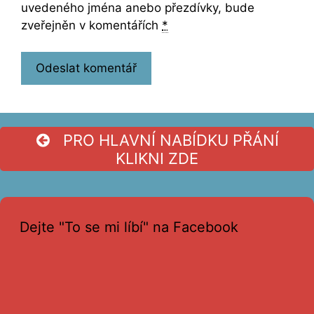
uvedeného jména anebo přezdívky, bude
zveřejněn v komentářích
*
PRO HLAVNÍ NABÍDKU PŘÁNÍ
KLIKNI ZDE
Dejte "To se mi líbí" na Facebook