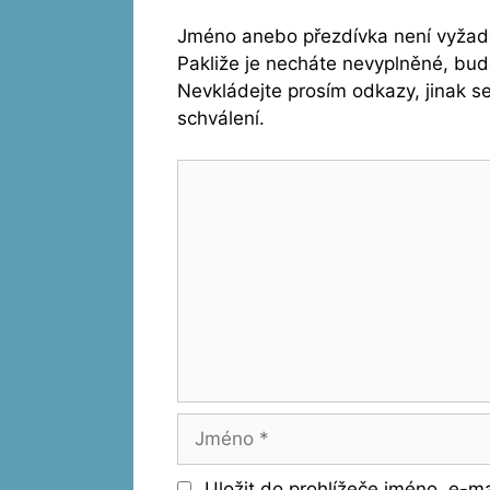
Jméno anebo přezdívka není vyžado
Pakliže je necháte nevyplněné, bu
Nevkládejte prosím odkazy, jinak 
schválení.
Komentář
Jméno
Uložit do prohlížeče jméno, e-m