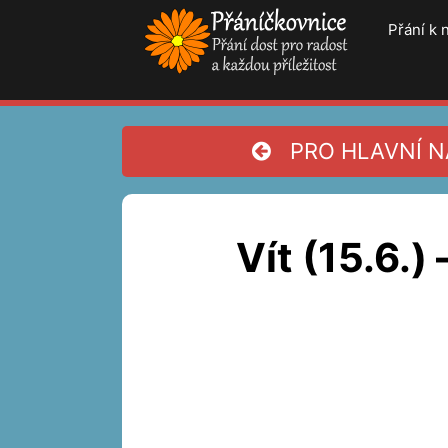
Přeskočit
Přání k
na
obsah
PRO HLAVNÍ NA
Vít (15.6.)