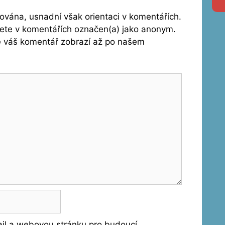
vána, usnadní však orientaci v komentářích.
dete v komentářích označen(a) jako anonym.
se váš komentář zobrazí až po našem
ail a webovou stránku pro budoucí