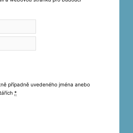
etně případně uvedeného jména anebo
tářích
*