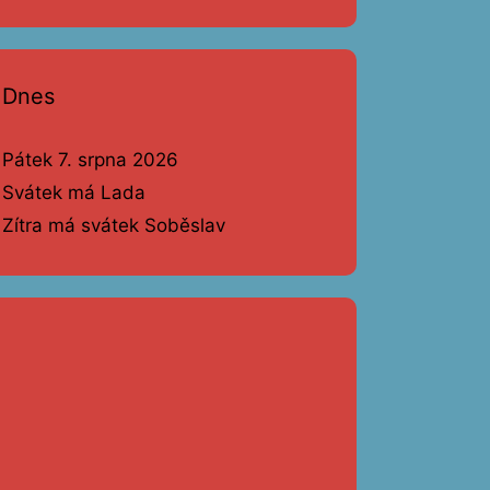
Dnes
Pátek 7. srpna 2026
Svátek má Lada
Zítra má svátek Soběslav