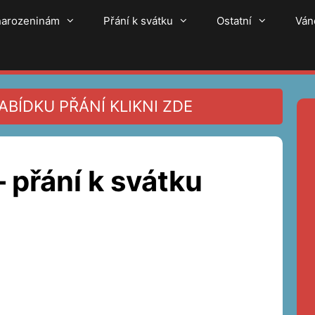
 narozeninám
Přání k svátku
Ostatní
Ván
BÍDKU PŘÁNÍ KLIKNI ZDE
 – přání k svátku