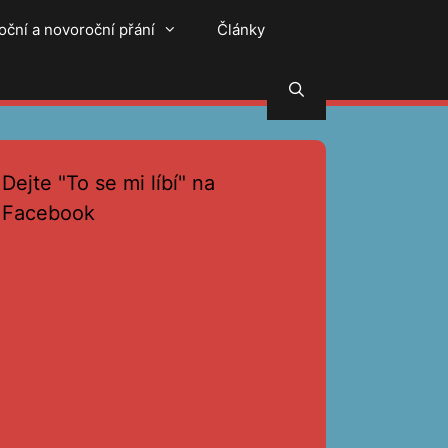
oční a novoroční přání
Články
Hledat
Dejte "To se mi líbí" na
Facebook