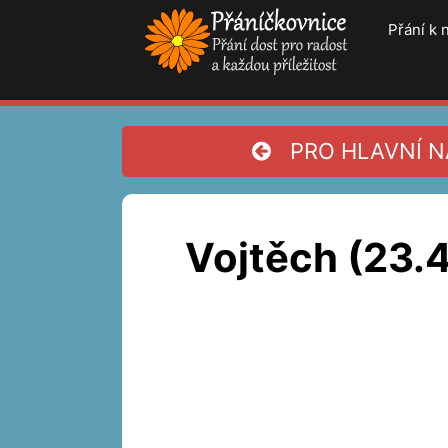
Přeskočit
Přání k
na
obsah
PRO HLAVNÍ NA
Vojtěch (23.4