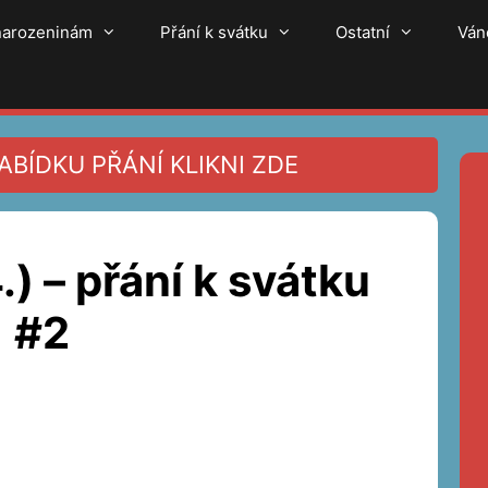
 narozeninám
Přání k svátku
Ostatní
Ván
BÍDKU PŘÁNÍ KLIKNI ZDE
.) – přání k svátku
#2