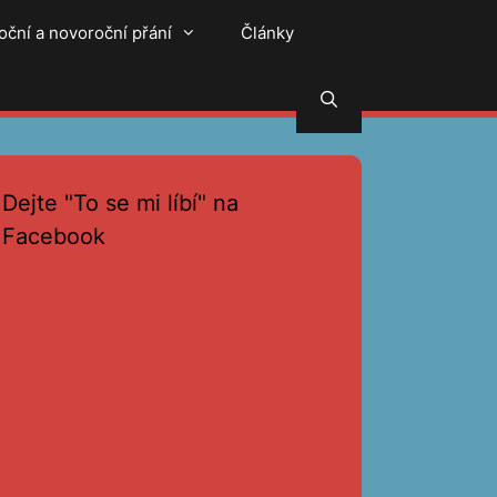
oční a novoroční přání
Články
Hledat
Dejte "To se mi líbí" na
Facebook