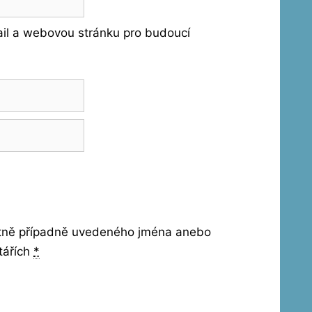
ail a webovou stránku pro budoucí
etně případně uvedeného jména anebo
tářích
*