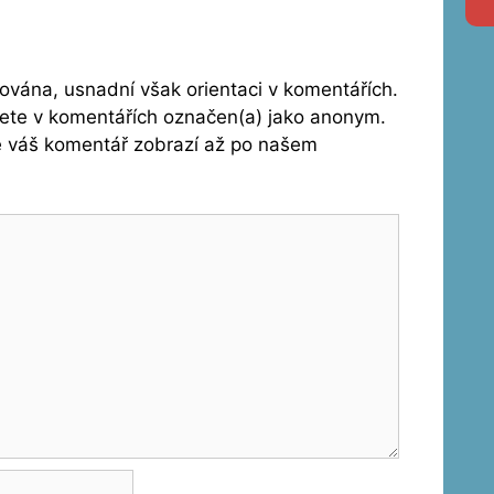
vána, usnadní však orientaci v komentářích.
dete v komentářích označen(a) jako anonym.
se váš komentář zobrazí až po našem