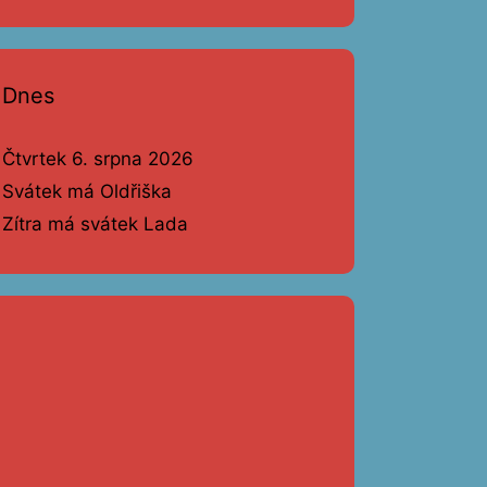
Dnes
Čtvrtek 6. srpna 2026
Svátek má Oldřiška
Zítra má svátek Lada