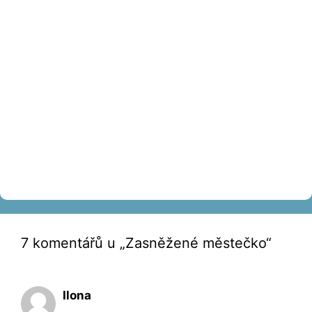
7 komentářů u „Zasněžené městečko“
Ilona