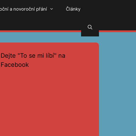
oční a novoroční přání
Články
Hledat
Dejte "To se mi líbí" na
Facebook