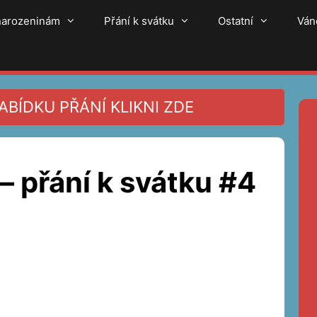
 narozeninám
Přání k svátku
Ostatní
Ván
BÍDKU PŘÁNÍ KLIKNI ZDE
– přání k svátku #4