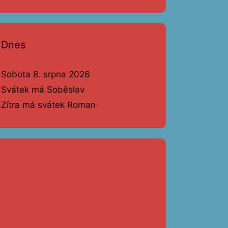
Dnes
Sobota 8. srpna 2026
Svátek má Soběslav
Zítra má svátek Roman