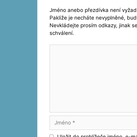
Jméno anebo přezdívka není vyžado
Pakliže je necháte nevyplněné, bu
Nevkládejte prosím odkazy, jinak 
schválení.
Komentář
Jméno
Uložit do prohlížeče jméno, e-m