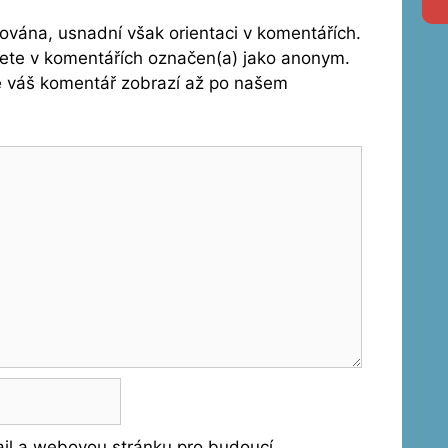
vána, usnadní však orientaci v komentářích.
dete v komentářích označen(a) jako anonym.
se váš komentář zobrazí až po našem
ail a webovou stránku pro budoucí