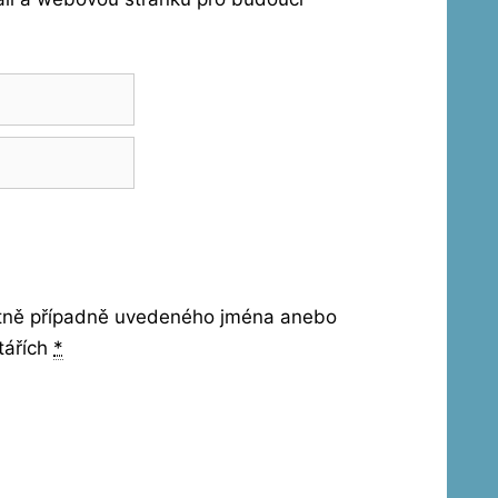
etně případně uvedeného jména anebo
tářích
*