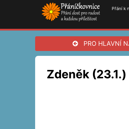
Přeskočit
Přání k
na
obsah
PRO HLAVNÍ NA
Zdeněk (23.1.) 