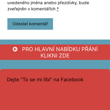
uvedeného jména anebo přezdívky, bude
zveřejněn v komentářích
*
PRO HLAVNÍ NABÍDKU PŘÁNÍ
KLIKNI ZDE
Dejte "To se mi líbí" na Facebook