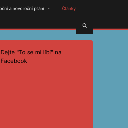
oční a novoroční přání
Články
Hledat
Dejte "To se mi líbí" na
Facebook