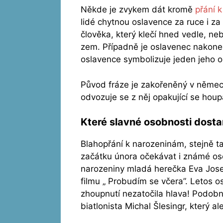
Někde je zvykem dát kromě
přání 
lidé chytnou oslavence za ruce i z
člověka, který klečí hned vedle, n
zem. Případně je oslavenec nakone
oslavence symbolizuje jeden jeho od
Původ fráze je zakořeněný v němec
odvozuje se z něj opakující se ho
Které slavné osobnosti dost
Blahopřání k narozeninám, stejně t
začátku února očekávat i známé osob
narozeniny mladá herečka Eva Josefí
filmu „ Probudím se včera”. Letos osl
zhoupnutí nezatočila hlava! Podob
biatlonista Michal Šlesingr, který a