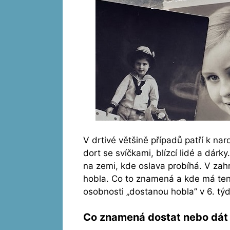
V drtivé většině případů patří k n
dort se svíčkami, blízcí lidé a dárk
na zemi, kde oslava probíhá. V zahr
hobla. Co to znamená a kde má ten
osobnosti „dostanou hobla” v 6. tý
Co znamená dostat nebo dát