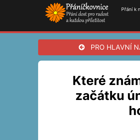
Přeskočit
Přání k
na
obsah
PRO HLAVNÍ NA
Které znám
začátku ú
h