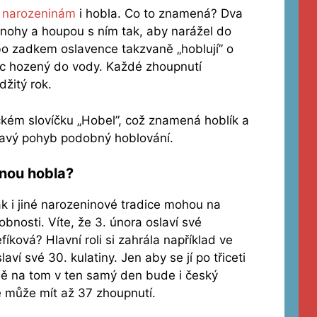
k narozeninám
i hobla. Co to znamená? Dva
a nohy a houpou s ním tak, aby narážel do
ebo zadkem oslavence takzvaně „hoblují” o
c hozený do vody. Každé zhoupnutí
žitý rok.
kém slovíčku „Hobel”, což znamená hoblík a
upavý pohyb podobný hoblování.
anou hobla?
ak i jiné narozeninové tradice mohou na
nosti. Víte, že 3. února oslaví své
ková? Hlavní roli si zahrála například ve
aví své 30. kulatiny. Jen aby se jí po třiceti
ně na tom v ten samý den bude i český
le může mít až 37 zhoupnutí.