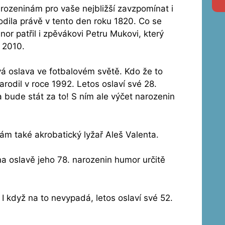
arozeninám pro vaše nejbližší zavzpomínat i
dila právě v tento den roku 1820. Co se
nor patřil i zpěvákovi Petru Mukovi, který
 2010.
á oslava ve fotbalovém světě. Kdo že to
arodil v roce 1992. Letos oslaví své 28.
 bude stát za to! S ním ale výčet narozenin
nám také akrobatický lyžař Aleš Valenta.
 na oslavě jeho 78. narozenin humor určitě
 I když na to nevypadá, letos oslaví své 52.