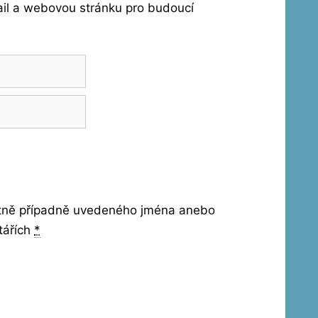
ail a webovou stránku pro budoucí
etně případně uvedeného jména anebo
tářích
*