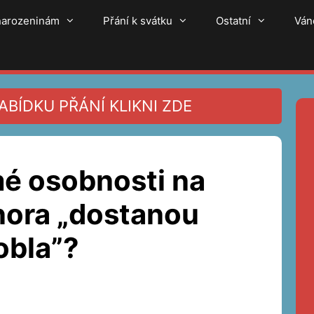
 narozeninám
Přání k svátku
Ostatní
Ván
BÍDKU PŘÁNÍ KLIKNI ZDE
é osobnosti na
nora „dostanou
obla”?