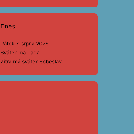
Dnes
Pátek 7. srpna 2026
Svátek má Lada
Zítra má svátek Soběslav