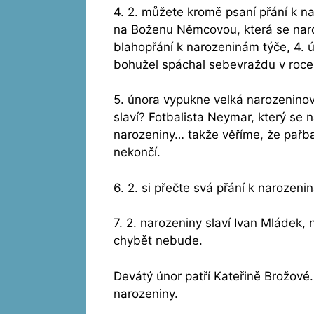
4. 2. můžete kromě psaní přání k n
na Boženu Němcovou, která se naro
blahopřání k narozeninám týče, 4. ú
bohužel spáchal sebevraždu v roce
5. února vypukne velká narozeninov
slaví? Fotbalista Neymar, který se n
narozeniny… takže věříme, že pařba
nekončí.
6. 2. si přečte svá přání k narozeni
7. 2. narozeniny slaví Ivan Mládek,
chybět nebude.
Devátý únor patří Kateřině Brožové.
narozeniny.