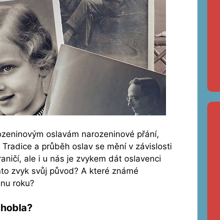
arozeninovým oslavám narozeninové přání,
y. Tradice a průběh oslav se mění v závislosti
aničí, ale i u nás je zvykem dát oslavenci
to zvyk svůj původ? A které známé
dnu roku?
 hobla?