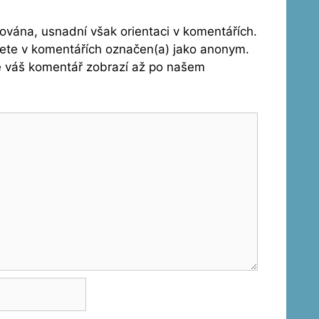
vána, usnadní však orientaci v komentářích.
dete v komentářích označen(a) jako anonym.
se váš komentář zobrazí až po našem