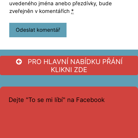
uvedeného jména anebo přezdívky, bude
zveřejněn v komentářích
*
PRO HLAVNÍ NABÍDKU PŘÁNÍ
KLIKNI ZDE
Dejte "To se mi líbí" na Facebook