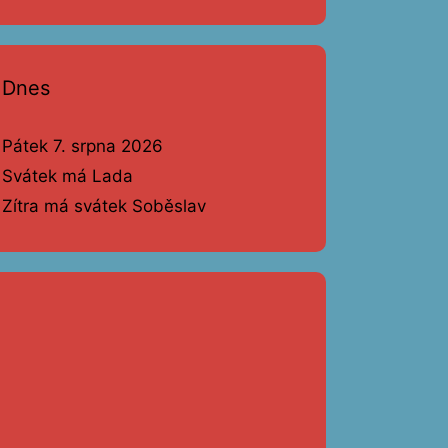
Dnes
Pátek 7. srpna 2026
Svátek má Lada
Zítra má svátek Soběslav