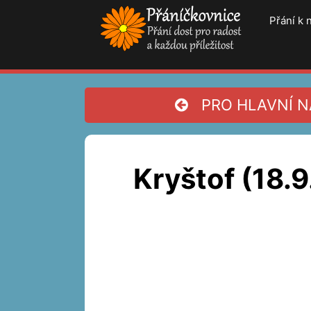
Přeskočit
Přání k
na
obsah
PRO HLAVNÍ NA
Kryštof (18.9