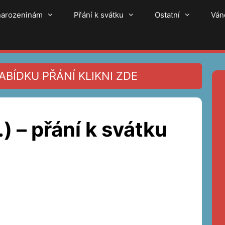
 narozeninám
Přání k svátku
Ostatní
Ván
BÍDKU PŘÁNÍ KLIKNI ZDE
.) – přání k svátku