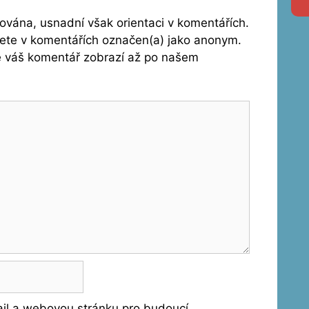
vána, usnadní však orientaci v komentářích.
dete v komentářích označen(a) jako anonym.
se váš komentář zobrazí až po našem
ail a webovou stránku pro budoucí