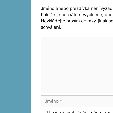
Jméno anebo přezdívka není vyžado
Pakliže je necháte nevyplněné, bu
Nevkládejte prosím odkazy, jinak 
schválení.
Komentář
Jméno
Uložit do prohlížeče jméno, e-m