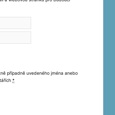
etně případně uvedeného jména anebo
tářích
*