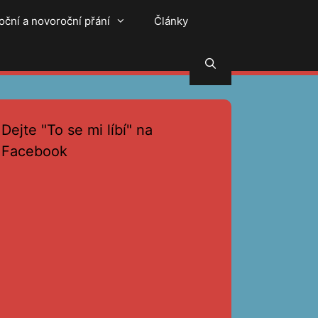
oční a novoroční přání
Články
Hledat
Dejte "To se mi líbí" na
Facebook