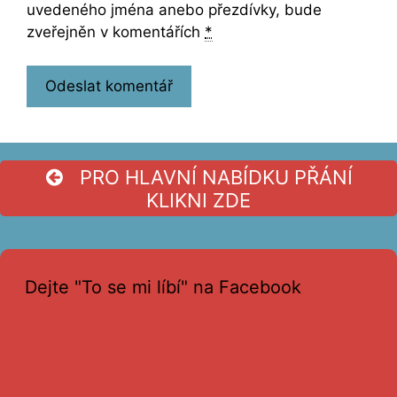
uvedeného jména anebo přezdívky, bude
zveřejněn v komentářích
*
PRO HLAVNÍ NABÍDKU PŘÁNÍ
KLIKNI ZDE
Dejte "To se mi líbí" na Facebook