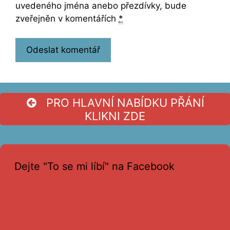
uvedeného jména anebo přezdívky, bude
zveřejněn v komentářích
*
PRO HLAVNÍ NABÍDKU PŘÁNÍ
KLIKNI ZDE
Dejte "To se mi líbí" na Facebook