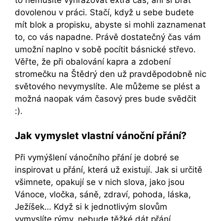
dovolenou v práci. Stačí, když u sebe budete
mít blok a propisku, abyste si mohli zaznamenat
to, co vás napadne. Právě dostatečný čas vám
umožní naplno v sobě pocítit básnické střevo.
Věřte, že při obalování kapra a zdobení
stromečku na Štědrý den už pravděpodobně nic
světového nevymyslíte. Ale můžeme se plést a
možná naopak vám časový pres bude svědčit
:).
Jak vymyslet vlastní vánoční přání?
Při vymýšlení vánočního přání je dobré se
inspirovat u přání, která už existují. Jak si určitě
všimnete, opakují se v nich slova, jako jsou
Vánoce, vločka, sáně, zdraví, pohoda, láska,
Ježíšek… Když si k jednotlivým slovům
vymyslíte rýmy, nebude těžké dát přání