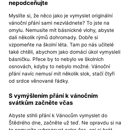
nepodceňujte
Myslíte si, že něco jako je vymyslet originální
vánoční přání sami nezvládnete? To jste na
omylu. Nemusíte mít básnickné vlohy, abyste
dali několik rýmů dohromady. Dobře si
vzpomeňte na školní léta. Tam po nás učitelé
také chtěli, abychom jako domácí úkol vymysleli
básničku. Přece by to nebylo ve školních
osnovách, kdyby to nebylo možné. Vánoční
přání navíc nemusí mít několik slok, stačí čtyři
od srdce věnované řádky.
S vymýšlením přání k vánočním
svátkům začněte včas
Abyste stihli přání k Vánocům vymyslet do
Štědrého dne, začněte už teď. Ne opravdu si na
to nemusíte vyhrazovat extra čas, ani si brát