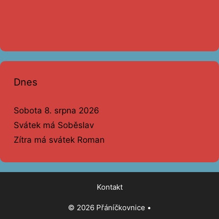
Dnes
Sobota 8. srpna 2026
Svátek má Soběslav
Zítra má svátek Roman
Kontakt
© 2026 Přáníčkovnice
•