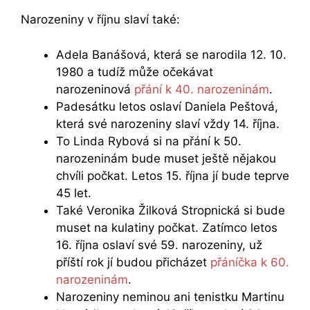
Narozeniny v říjnu slaví také:
Adela Banášová, která se narodila 12. 10.
1980 a tudíž může očekávat
narozeninová
přání k 40. narozeninám
.
Padesátku letos oslaví Daniela Peštová,
která své narozeniny slaví vždy 14. října.
To Linda Rybová si na přání k 50.
narozeninám bude muset ještě nějakou
chvíli počkat. Letos 15. října jí bude teprve
45 let.
Také Veronika Žilková Stropnická si bude
muset na kulatiny počkat. Zatímco letos
16. října oslaví své 59. narozeniny, už
příští rok jí budou přicházet
přáníčka k 60.
narozeninám
.
Narozeniny neminou ani tenistku Martinu