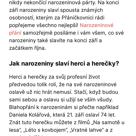
nikdy nekončící narozeninová párty. Na konci
září narozeniny slaví spousta známých
osobností, kterým za Přáničkovnici rádi
popřejeme všechno nejlepší!
Narozeninové
přání
samozřejmě posíláme i vám všem, co své
narozeniny také slavíte na konci září a
začátkem října.
Jak narozeniny slaví herci a herečky?
Herci a herečky za svůj profesní život
předvedou tolik rolí, že na své narozeninové
oslavě už nic hrát nemusí. Stačí, když budou
sami sebou a oslavu si užijí se vším všudy.
Blahopřání k narozeninám si přečte například
Daniela Kolářová, která 21. září oslaví 74 let.
Znát tuto herečku můžete z filmů „Na samotě u
lesa”, „Léto s kovbojem”, „Vratné lahve” a z