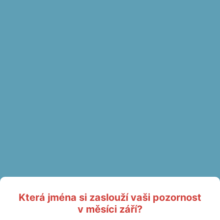
Která jména si zaslouží vaši pozornost
v měsíci září?