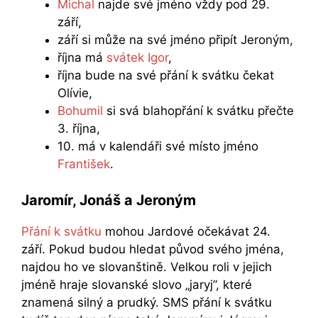
Michal
najde své jméno vždy pod 29.
září,
září si může na své jméno připít Jeroným,
října má
svátek Igor
,
října bude na své přání k svátku čekat
Olívie,
Bohumil
si svá blahopřání k svátku přečte
3. října,
10. má v kalendáři své místo jméno
František
.
Jaromír, Jonáš a Jeroným
Přání k svátku
mohou Jardové očekávat 24.
září. Pokud budou hledat původ svého jména,
najdou ho ve slovanštině. Velkou roli v jejich
jméně hraje slovanské slovo „jaryj”, které
znamená silný a prudký. SMS přání k svátku