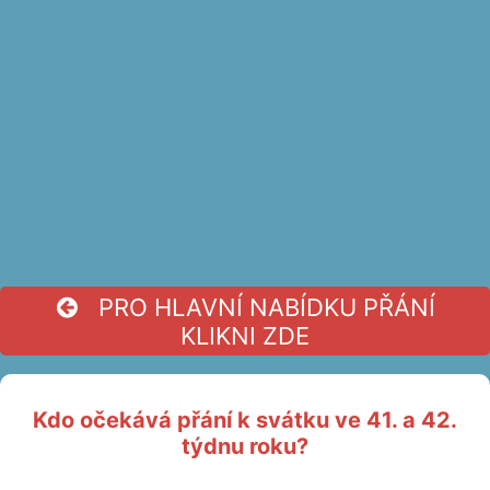
PRO HLAVNÍ NABÍDKU PŘÁNÍ
KLIKNI ZDE
Kdo očekává přání k svátku ve 41. a 42.
týdnu roku?