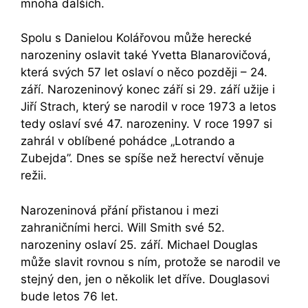
mnoha dalších.
Spolu s Danielou Kolářovou může herecké
narozeniny oslavit také Yvetta Blanarovičová,
která svých 57 let oslaví o něco později – 24.
září. Narozeninový konec září si 29. září užije i
Jiří Strach, který se narodil v roce 1973 a letos
tedy oslaví své 47. narozeniny. V roce 1997 si
zahrál v oblíbené pohádce „Lotrando a
Zubejda”. Dnes se spíše než herectví věnuje
režii.
Narozeninová přání přistanou i mezi
zahraničními herci. Will Smith své 52.
narozeniny oslaví 25. září. Michael Douglas
může slavit rovnou s ním, protože se narodil ve
stejný den, jen o několik let dříve. Douglasovi
bude letos 76 let.