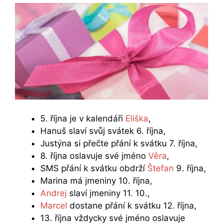
5. října je v kalendáři
Eliška
,
Hanuš slaví svůj svátek 6. října,
Justýna si přečte přání k svátku 7. října,
8. října oslavuje své jméno
Věra
,
SMS přání k svátku obdrží
Štefan
9. října,
Marina má jmeniny 10. října,
Andrej
slaví jmeniny 11. 10.,
Marcel
dostane přání k svátku 12. října,
13. října vždycky své jméno oslavuje