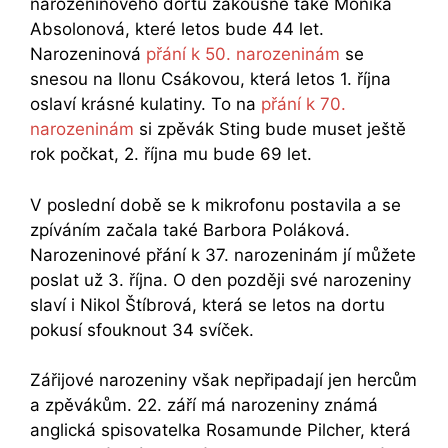
narozeninového dortu zakousne také Monika
Absolonová, které letos bude 44 let.
Narozeninová
přání k 50. narozeninám
se
snesou na Ilonu Csákovou, která letos 1. října
oslaví krásné kulatiny. To na
přání k 70.
narozeninám
si zpěvák Sting bude muset ještě
rok počkat, 2. října mu bude 69 let.
V poslední době se k mikrofonu postavila a se
zpíváním začala také Barbora Poláková.
Narozeninové přání k 37. narozeninám jí můžete
poslat už 3. října. O den později své narozeniny
slaví i Nikol Štíbrová, která se letos na dortu
pokusí sfouknout 34 svíček.
Zářijové narozeniny však nepřipadají jen hercům
a zpěvákům. 22. září má narozeniny známá
anglická spisovatelka Rosamunde Pilcher, která