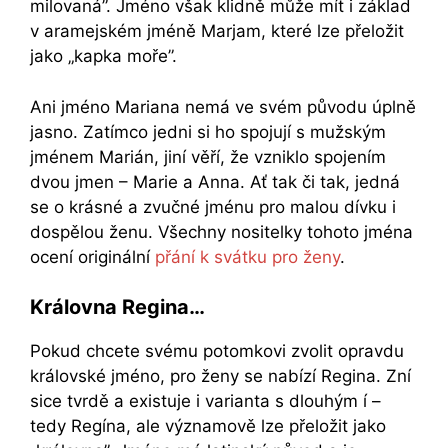
milovaná”. Jméno však klidně může mít i základ
v aramejském jméně Marjam, které lze přeložit
jako „kapka moře”.
Ani jméno Mariana nemá ve svém původu úplně
jasno. Zatímco jedni si ho spojují s mužským
jménem Marián, jiní věří, že vzniklo spojením
dvou jmen – Marie a Anna. Ať tak či tak, jedná
se o krásné a zvučné jménu pro malou dívku i
dospělou ženu. Všechny nositelky tohoto jména
ocení originální
přání k svátku pro ženy
.
Královna Regina…
Pokud chcete svému potomkovi zvolit opravdu
královské jméno, pro ženy se nabízí Regina. Zní
sice tvrdě a existuje i varianta s dlouhým í –
tedy Regína, ale významově lze přeložit jako