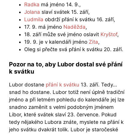
Radka
má jméno 14. 9.,
Jolana
slaví svátek 15. září,
Ludmila
obdrží přání k svátku 16. září,
17. 9. má jméno
Naděžda
,
18. září může své jméno oslavit
Kryštof
,
19. 9. je v kalendáři jméno
Zita
,
Oleg si přečte svá přání k svátku 20. září.
Pozor na to, aby Lubor dostal své přání
k svátku
Lubor dostane
přání k svátku
13. září. Tedy…
snad ho dostane. Lubor totiž není úplně tradiční
jméno a při letmém pohledu do kalendáře jej lze
snadno zaměnit s velmi podobným jménem
Libor, které svátek slaví 23. července. Pokud
tedy nějakého Lubora znáte, myslete na přání k
jeho svátku dvakrát tolik. Lubor je staročeské