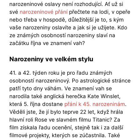
narozeninové oslavy není rozhodující. Ať už si
své
narozeninové přání
přečtete na lodi, v opeře
nebo třeba v hospodě, důležitější je to, s kým
vaše narozeniny oslavíte a jak si je užijete. Kdo
ze známých osobností narozeniny slaví na
začátku října ve znamení vah?
Narozeniny ve velkém stylu
41. a 42. týden roku je pro řadu známých
osobností narozeninový. Po astrologické stránce
patří tyto dny váhám. Ve znamení vah se
narodila také anglická herečka Kate Winslet,
která 5. října dostane
přání k 45. narozeninám
.
Věděli jste, že jí bylo teprve 22 let, když hrála
hlavní roli Rose ve slavném filmu Titanic? Za
film získala řadu ocenění, stejně tak i za další
filmové projekty, kterých se zúčastnila. Také