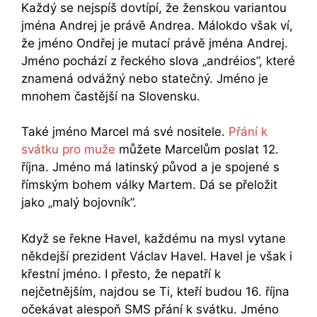
Každý se nejspíš dovtípí, že ženskou variantou
jména Andrej je právě Andrea. Málokdo však ví,
že jméno Ondřej je mutací právě jména Andrej.
Jméno pochází z řeckého slova „andréios”, které
znamená odvážný nebo statečný. Jméno je
mnohem častější na Slovensku.
Také jméno Marcel má své nositele.
Přání k
svátku pro muže
můžete Marcelům poslat 12.
října. Jméno má latinský původ a je spojené s
římským bohem války Martem. Dá se přeložit
jako „malý bojovník”.
Když se řekne Havel, každému na mysl vytane
někdejší prezident Václav Havel. Havel je však i
křestní jméno. I přesto, že nepatří k
nejčetnějším, najdou se Ti, kteří budou 16. října
očekávat alespoň SMS přání k svátku. Jméno