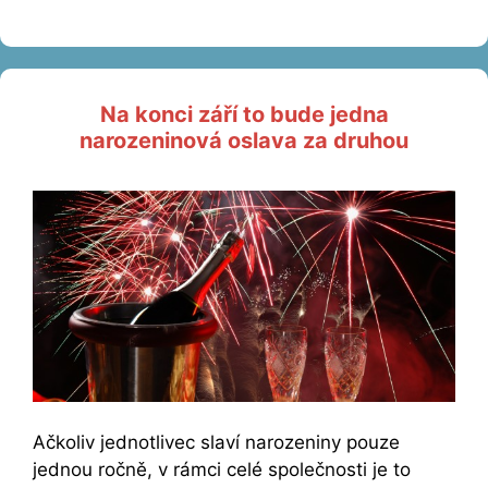
Na konci září to bude jedna
narozeninová oslava za druhou
Ačkoliv jednotlivec slaví narozeniny pouze
jednou ročně, v rámci celé společnosti je to