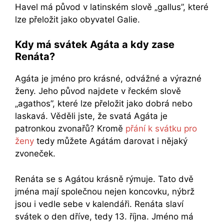
Havel má původ v latinském slově „gallus”, které
lze přeložit jako obyvatel Galie.
Kdy má svátek Agáta a kdy zase
Renáta?
Agáta je jméno pro krásné, odvážné a výrazné
ženy. Jeho původ najdete v řeckém slově
„agathos”, které lze přeložit jako dobrá nebo
laskavá. Věděli jste, že svatá Agáta je
patronkou zvonařů? Kromě
přání k svátku pro
ženy
tedy můžete Agátám darovat i nějaký
zvoneček.
Renáta se s Agátou krásně rýmuje. Tato dvě
jména mají společnou nejen koncovku, nýbrž
jsou i vedle sebe v kalendáři. Renáta slaví
svátek o den dříve, tedy 13. října. Jméno má