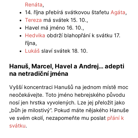
Renáta
,
14. října přebírá svátkovou štafetu
Agáta
,
Tereza
má svátek 15. 10.,
Havel má jméno 16. 10.,
Hedvika
obdrží blahopřání k svátku 17.
října,
Lukáš
slaví svátek 18. 10.
Hanuš, Marcel, Havel a Andrej… adepti
na netradiční jména
Vyšší koncentraci Hanušů na jednom místě moc
neočekávejte. Toto jméno hebrejského původu
nosí jen hrstka vyvolených. Lze jej přeložit jako
„bůh je milostivý”. Pokud máte nějakého Hanuše
ve svém okolí, nezapomeňte mu poslat
přání k
svátku
.