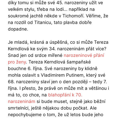
díky tomu si může své 45. narozeniny užít ve
velkém stylu, třeba na lodi… například na
soukromé jachtě někde v Tichomoří. Věříme, že
na rozdíl od Titanicu, tato plavba dobře
dopadne.
Je mladá, krásná a úspěšná, co si může Tereza
Kerndlová ke svým 34. narozeninám přát více?
Snad jen od srdce mířené
narozeninové přání
pro ženy
. Tereza Kerndlová šampaňské
bouchne 6. října. Své narozeniny by klidně
mohla oslavit s Vladimirem Putinem, který své
68. narozeniny slaví jen o den později – tedy 7.
října. I přesto, že právě on může mít a většinou i
má to, co chce, na
blahopřání k 70.
narozeninám
si bude muset, stejně jako běžní
smrtelníci, ještě nějakou dobu počkat. Ale
nepochybujeme o tom, že už letos bude jeho