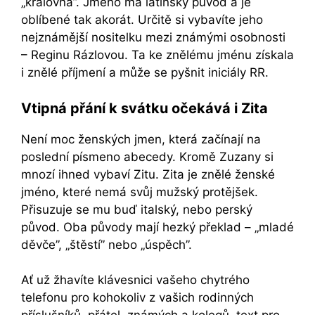
„královna”. Jméno má latinský původ a je
oblíbené tak akorát. Určitě si vybavíte jeho
nejznámější nositelku mezi známými osobnosti
– Reginu Rázlovou. Ta ke znělému jménu získala
i znělé příjmení a může se pyšnit iniciály RR.
Vtipná přání k svátku očekává i Zita
Není moc ženských jmen, která začínají na
poslední písmeno abecedy. Kromě Zuzany si
mnozí ihned vybaví Zitu. Zita je znělé ženské
jméno, které nemá svůj mužský protějšek.
Přisuzuje se mu buď italský, nebo perský
původ. Oba původy mají hezký překlad – „mladé
děvče”, „štěstí” nebo „úspěch”.
Ať už žhavíte klávesnici vašeho chytrého
telefonu pro kohokoliv z vašich rodinných