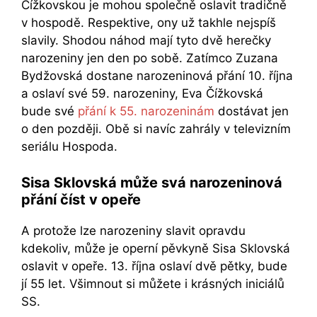
Čížkovskou je mohou společně oslavit tradičně
v hospodě. Respektive, ony už takhle nejspíš
slavily. Shodou náhod mají tyto dvě herečky
narozeniny jen den po sobě. Zatímco Zuzana
Bydžovská dostane narozeninová přání 10. října
a oslaví své 59. narozeniny, Eva Čížkovská
bude své
přání k 55. narozeninám
dostávat jen
o den později. Obě si navíc zahrály v televizním
seriálu Hospoda.
Sisa Sklovská může svá narozeninová
přání číst v opeře
A protože lze narozeniny slavit opravdu
kdekoliv, může je operní pěvkyně Sisa Sklovská
oslavit v opeře. 13. října oslaví dvě pětky, bude
jí 55 let. Všimnout si můžete i krásných iniciálů
SS.