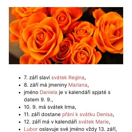
7. září slaví
svátek Regina
,
8. září má jmeniny
Mariana
,
jméno
Daniela
je v kalendáři spjaté s
datem 9. 9.,
10. 9. má svátek Irma,
11. září dostane
přání k svátku Denisa
,
12. září má v kalendáři
svátek Marie
,
Lubor
oslavuje své jméno vždy 13. září,