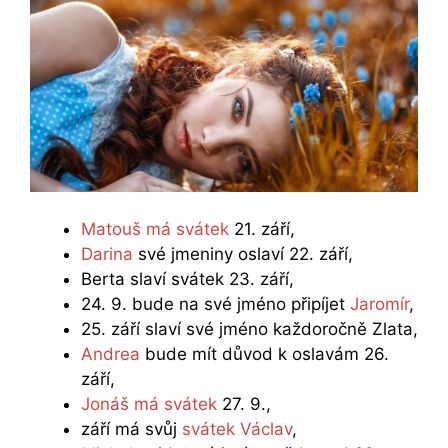
Matouš má svátek
21. září,
Darina
své jmeniny oslaví 22. září,
Berta slaví svátek 23. září,
24. 9. bude na své jméno připíjet
Jaromír
,
25. září slaví své jméno každoročně Zlata,
Andrea
bude mít důvod k oslavám 26.
září,
Jonáš má svátek
27. 9.,
září má svůj
svátek Václav
,