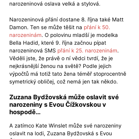
narozeninová oslava velká a stylová.
Narozeninová přání dostane 8. října také Matt
Damon. Ten se může těšit na
přání k 50.
narozeninám
. O polovinu mladší je modelka
Bella Hadid, které 9. října začnou pípat
narozeninová SMS
přání k 25. narozeninám
.
Věděli jste, že právě o ní vědci tvrdí, že je
nejkrásnější ženou na světě? Podle jejich
výpočtů má totiž tato žena téměř stoprocentně
symetrický obličej, což nemá jen tak někdo.
Zuzana Bydžovská může oslavit své
narozeniny s Evou Čížkovskou v
hospodě…
A zatímco Kate Winslet může své narozeniny
oslavit na lodi, Zuzana Bydžovská s Evou