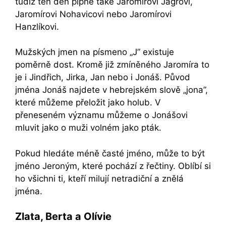
tudíž ten den pípne také Jaromírovi Jágrovi,
Jaromírovi Nohavicovi nebo Jaromírovi
Hanzlíkovi.
Mužských jmen na písmeno „J” existuje
poměrně dost. Kromě již zmíněného Jaromíra to
je i Jindřich, Jirka, Jan nebo i Jonáš. Původ
jména Jonáš najdete v hebrejském slově „jona”,
které můžeme přeložit jako holub. V
přeneseném významu můžeme o Jonášovi
mluvit jako o muži volném jako pták.
Pokud hledáte méně časté jméno, může to být
jméno Jeroným, které pochází z řečtiny. Oblíbí si
ho všichni ti, kteří milují netradiční a znělá
jména.
Zlata, Berta a Olívie