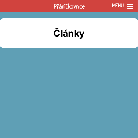
Přáníčkovnice
MENU
Přeskočit
na
Články
obsah