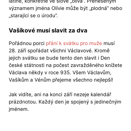
latině, konkrétně ve slově „oliva”. Přeneseným
významem jména Olívie může být „plodná” nebo
„starající se o úrodu”.
Vašíkové musí slavit za dva
Pořádnou porci
přání k svátku pro muže
musí
28. září spořádat všichni Václavové. Kromě
jejich svátku se bude tento den slavit i Den
české státnosti na počest zavražděného knížete
Václava někdy v roce 935. Všem Václavům,
Vašíkům a Vénům přejeme všechno nejlepší!
Jak vidíte, ani na konci září nezeje kalendář
prázdnotou. Každý den je spojený s jedinečným
jménem.