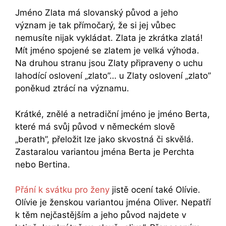
Jméno Zlata má slovanský původ a jeho
význam je tak přímočarý, že si jej vůbec
nemusíte nijak vykládat. Zlata je zkrátka zlatá!
Mít jméno spojené se zlatem je velká výhoda.
Na druhou stranu jsou Zlaty připraveny o uchu
lahodící oslovení „zlato”… u Zlaty oslovení „zlato”
poněkud ztrácí na významu.
Krátké, znělé a netradiční jméno je jméno Berta,
které má svůj původ v německém slově
„berath”, přeložit lze jako skvostná či skvělá.
Zastaralou variantou jména Berta je Perchta
nebo Bertina.
Přání k svátku pro ženy
jistě ocení také Olívie.
Olívie je ženskou variantou jména Oliver. Nepatří
k těm nejčastějším a jeho původ najdete v